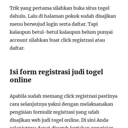
Trik yang pertama silahkan buka situs togel
dahulu. Lalu di halaman pokok sudah disajikan
menu berwujud login serta daftar. Tapi
kalaupun betul-betul kalaupun belum punyai
account silahkan buat click registrasi atau
daftar.
Isi form registrasi judi togel
online
Apabila sudah memang click registrasi pastinya
cara selanjutnya yakni dengan melaksanakan
pengisian formulir registrasi yang udah
disajikan web judi togel online. Di sini Anda