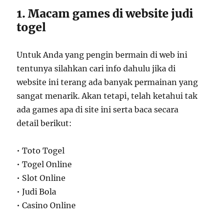
1. Macam games di website judi
togel
Untuk Anda yang pengin bermain di web ini
tentunya silahkan cari info dahulu jika di
website ini terang ada banyak permainan yang
sangat menarik. Akan tetapi, telah ketahui tak
ada games apa di site ini serta baca secara
detail berikut:
• Toto Togel
• Togel Online
• Slot Online
• Judi Bola
• Casino Online