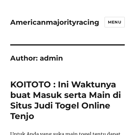
Americanmajorityracing
MENU
Author:
admin
KOITOTO : Ini Waktunya
buat Masuk serta Main di
Situs Judi Togel Online
Tenjo
Untuk Anda yang suka main togel tentu dapat