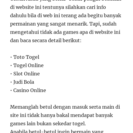
di website ini tentunya silahkan cari info
dahulu bila di web ini terang ada begitu banyak
permainan yang sangat menarik. Tapi, sudah
mengetahui tidak ada games apa di website ini
dan baca secara detail berikut:
• Toto Togel
• Togel Online
• Slot Online
• Judi Bola
• Casino Online
Memanglah betul dengan masuk serta main di
site ini tidak hanya bakal mendapat banyak
games lain bukan sekedar togel.
Apabila betul-betul ingin bermain yang