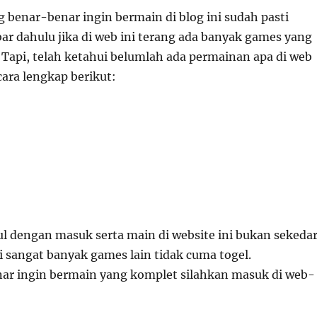
 benar-benar ingin bermain di blog ini sudah pasti
bar dahulu jika di web ini terang ada banyak games yang
 Tapi, telah ketahui belumlah ada permainan apa di web
ecara lengkap berikut:
 dengan masuk serta main di website ini bukan sekeda
 sangat banyak games lain tidak cuma togel.
ar ingin bermain yang komplet silahkan masuk di web-