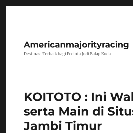
Americanmajorityracing
Destinasi Terbaik bagi Pecinta Judi Balap Kuda
KOITOTO : Ini W
serta Main di Sit
Jambi Timur