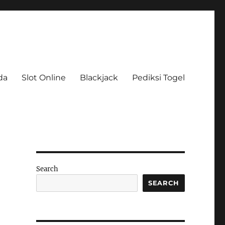
da
Slot Online
Blackjack
Pediksi Togel
Search
SEARCH