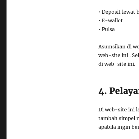
• Deposit lewat 
• E-wallet
• Pulsa
Asumsikan di we
web-site ini . S
di web-site ini.
4. Pelay
Di web-site ini
tambah simpel m
apabila ingin be