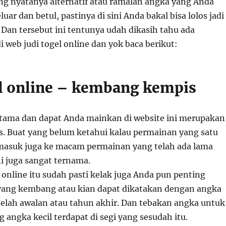
ng nyatanya alternatif atau ramalan angka yang Anda
uar dan betul, pastinya di sini Anda bakal bisa lolos jadi
 Dan tersebut ini tentunya udah dikasih tahu ada
 web judi togel online dan yok baca berikut:
el online – kembang kempis
tama dan dapat Anda mainkan di website ini merupakan
 Buat yang belum ketahui kalau permainan yang satu
rmasuk juga ke macam permainan yang telah ada lama
ni juga sangat ternama.
 online itu sudah pasti kelak juga Anda pun penting
yang kembang atau kian dapat dikatakan dengan angka
belah awalan atau tahun akhir. Dan tebakan angka untuk
 angka kecil terdapat di segi yang sesudah itu.