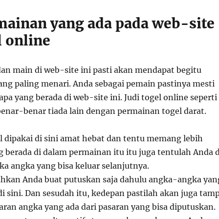
mainan yang ada pada web-site
l online
n main di web-site ini pasti akan mendapat begitu
ng paling menari. Anda sebagai pemain pastinya mesti
pa yang berada di web-site ini. Judi togel online seperti
benar-benar tiada lain dengan permainan togel darat.
l dipakai di sini amat hebat dan tentu memang lebih
ng berada di dalam permainan itu itu juga tentulah Anda d
ka angka yang bisa keluar selanjutnya.
lahkan Anda buat putuskan saja dahulu angka-angka yan
i sini. Dan sesudah itu, kedepan pastilah akan juga tamp
aran angka yang ada dari pasaran yang bisa diputuskan.