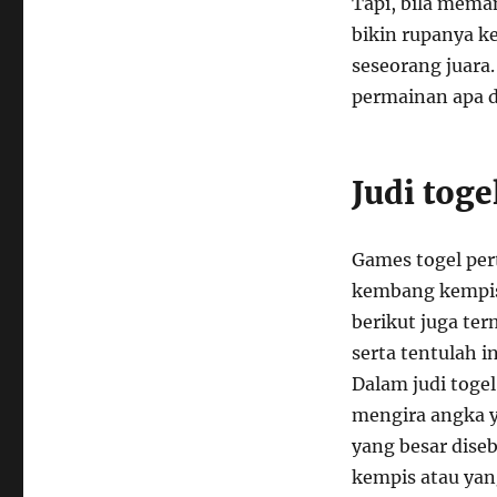
Tapi, bila mema
bikin rupanya kel
seseorang juara.
permainan apa di
Judi tog
Games togel per
kembang kempis.
berikut juga te
serta tentulah i
Dalam judi togel
mengira angka 
yang besar dise
kempis atau yang