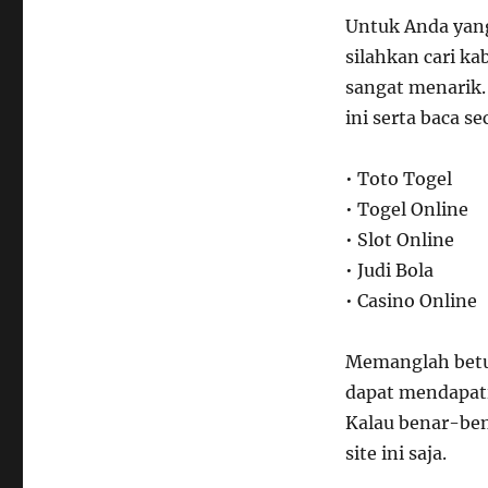
Untuk Anda yang
silahkan cari ka
sangat menarik.
ini serta baca s
• Toto Togel
• Togel Online
• Slot Online
• Judi Bola
• Casino Online
Memanglah betul
dapat mendapati
Kalau benar-ben
site ini saja.