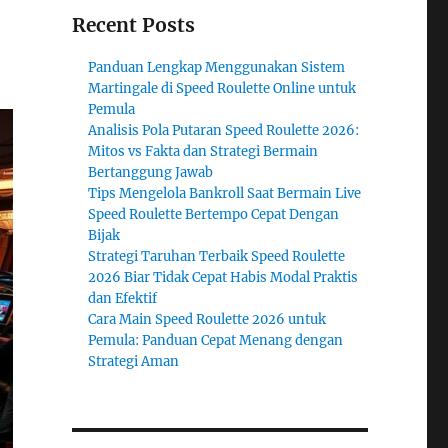
Recent Posts
Panduan Lengkap Menggunakan Sistem
Martingale di Speed Roulette Online untuk
Pemula
Analisis Pola Putaran Speed Roulette 2026:
Mitos vs Fakta dan Strategi Bermain
Bertanggung Jawab
Tips Mengelola Bankroll Saat Bermain Live
Speed Roulette Bertempo Cepat Dengan
Bijak
Strategi Taruhan Terbaik Speed Roulette
2026 Biar Tidak Cepat Habis Modal Praktis
dan Efektif
Cara Main Speed Roulette 2026 untuk
Pemula: Panduan Cepat Menang dengan
Strategi Aman