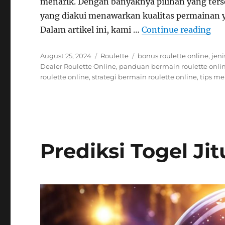
menarik. Dengan banyaknya pilihan yang terse
yang diakui menawarkan kualitas permainan ya
“Da
Dalam artikel ini, kami …
Continue reading
Posted
Categories
Tags
August 25, 2024
Roulette
bonus roulette online
,
jeni
on
Dealer Roulette Online
,
panduan bermain roulette onli
roulette online
,
strategi bermain roulette online
,
tips me
Prediksi Togel Jit