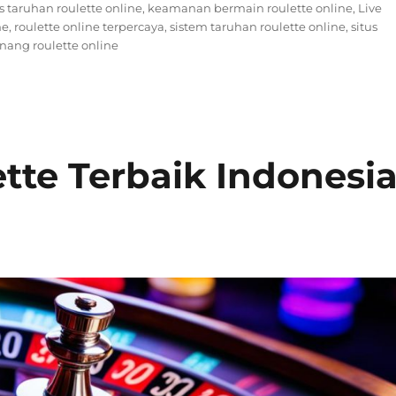
s taruhan roulette online
,
keamanan bermain roulette online
,
Live
ne
,
roulette online terpercaya
,
sistem taruhan roulette online
,
situs
nang roulette online
ette Terbaik Indonesi