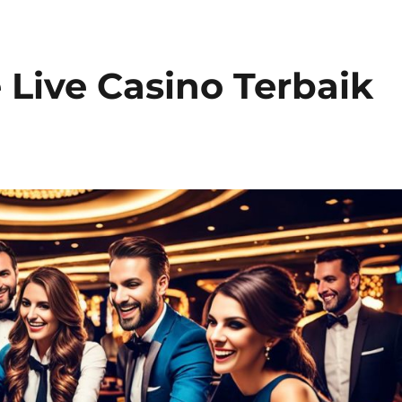
 Live Casino Terbaik