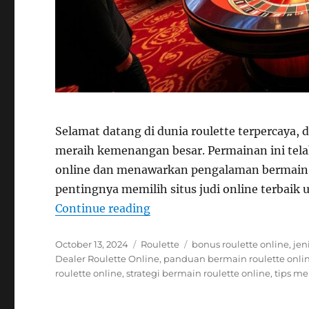
Selamat datang di dunia roulette terpercaya
meraih kemenangan besar. Permainan ini telah
online dan menawarkan pengalaman bermain y
pentingnya memilih situs judi online terbaik 
“Temukan Roulette Terperc
Continue reading
Posted
Categories
Tags
October 13, 2024
Roulette
bonus roulette online
,
jen
on
Dealer Roulette Online
,
panduan bermain roulette onli
roulette online
,
strategi bermain roulette online
,
tips me