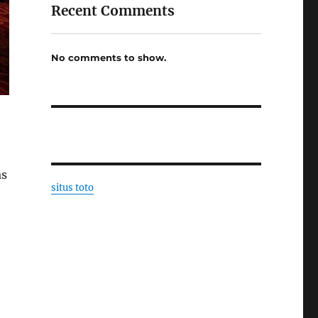
Recent Comments
No comments to show.
as
situs toto