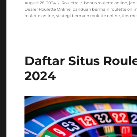
Posted
Categories
Tags
August 28, 2024
Roulette
bonus roulette online
,
jeni
on
Dealer Roulette Online
,
panduan bermain roulette onli
roulette online
,
strategi bermain roulette online
,
tips me
Daftar Situs Roul
2024