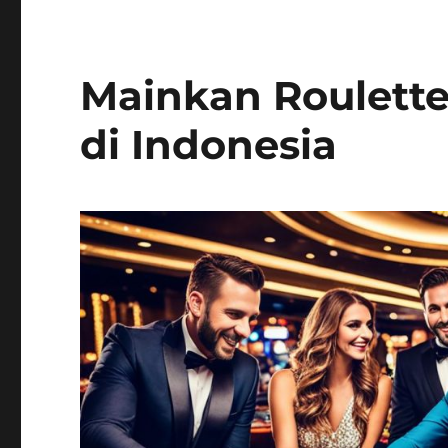
Mainkan Roulette
di Indonesia