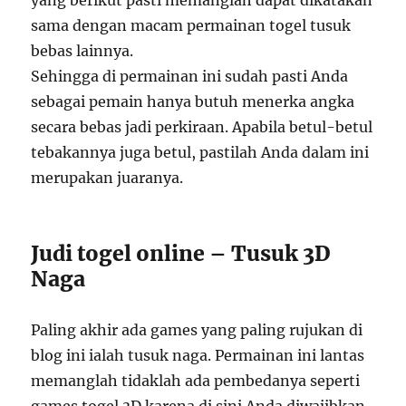
yang berikut pasti memanglah dapat dikatakan
sama dengan macam permainan togel tusuk
bebas lainnya.
Sehingga di permainan ini sudah pasti Anda
sebagai pemain hanya butuh menerka angka
secara bebas jadi perkiraan. Apabila betul-betul
tebakannya juga betul, pastilah Anda dalam ini
merupakan juaranya.
Judi togel online – Tusuk 3D
Naga
Paling akhir ada games yang paling rujukan di
blog ini ialah tusuk naga. Permainan ini lantas
memanglah tidaklah ada pembedanya seperti