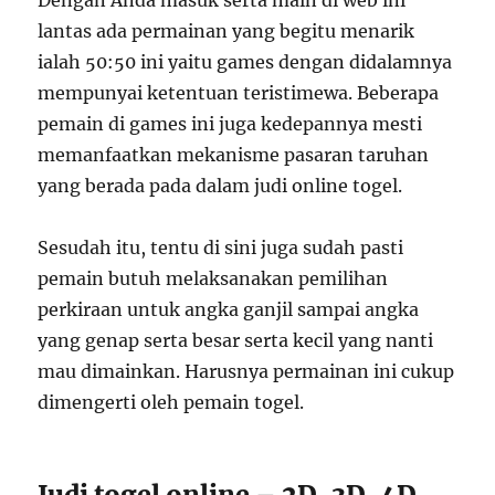
Dengan Anda masuk serta main di web ini
lantas ada permainan yang begitu menarik
ialah 50:50 ini yaitu games dengan didalamnya
mempunyai ketentuan teristimewa. Beberapa
pemain di games ini juga kedepannya mesti
memanfaatkan mekanisme pasaran taruhan
yang berada pada dalam judi online togel.
Sesudah itu, tentu di sini juga sudah pasti
pemain butuh melaksanakan pemilihan
perkiraan untuk angka ganjil sampai angka
yang genap serta besar serta kecil yang nanti
mau dimainkan. Harusnya permainan ini cukup
dimengerti oleh pemain togel.
Judi togel online – 2D, 3D, 4D