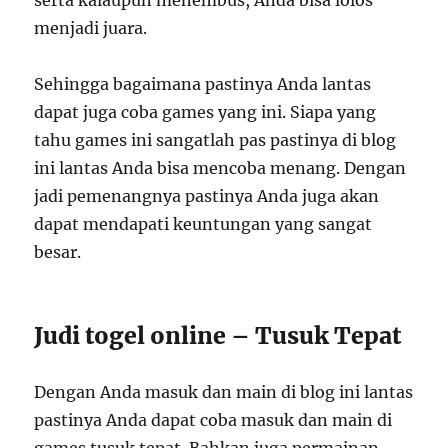
serta kalaupun menembus, Anda bisa lolos
menjadi juara.
Sehingga bagaimana pastinya Anda lantas
dapat juga coba games yang ini. Siapa yang
tahu games ini sangatlah pas pastinya di blog
ini lantas Anda bisa mencoba menang. Dengan
jadi pemenangnya pastinya Anda juga akan
dapat mendapati keuntungan yang sangat
besar.
Judi togel online – Tusuk Tepat
Dengan Anda masuk dan main di blog ini lantas
pastinya Anda dapat coba masuk dan main di