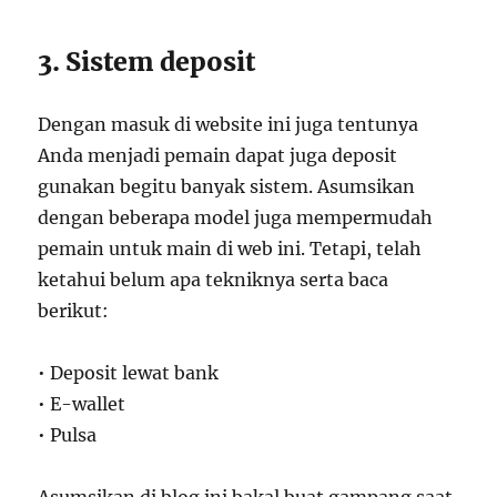
3. Sistem deposit
Dengan masuk di website ini juga tentunya
Anda menjadi pemain dapat juga deposit
gunakan begitu banyak sistem. Asumsikan
dengan beberapa model juga mempermudah
pemain untuk main di web ini. Tetapi, telah
ketahui belum apa tekniknya serta baca
berikut:
• Deposit lewat bank
• E-wallet
• Pulsa