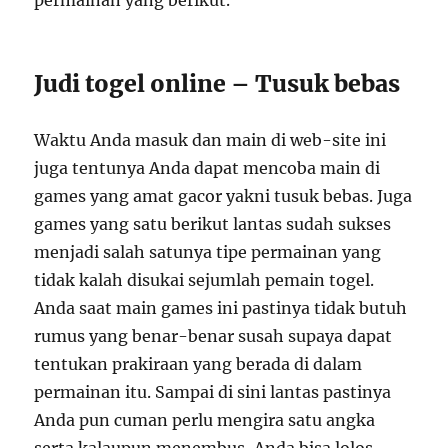
permainan yang berikut.
Judi togel online – Tusuk bebas
Waktu Anda masuk dan main di web-site ini
juga tentunya Anda dapat mencoba main di
games yang amat gacor yakni tusuk bebas. Juga
games yang satu berikut lantas sudah sukses
menjadi salah satunya tipe permainan yang
tidak kalah disukai sejumlah pemain togel.
Anda saat main games ini pastinya tidak butuh
rumus yang benar-benar susah supaya dapat
tentukan prakiraan yang berada di dalam
permainan itu. Sampai di sini lantas pastinya
Anda pun cuman perlu mengira satu angka