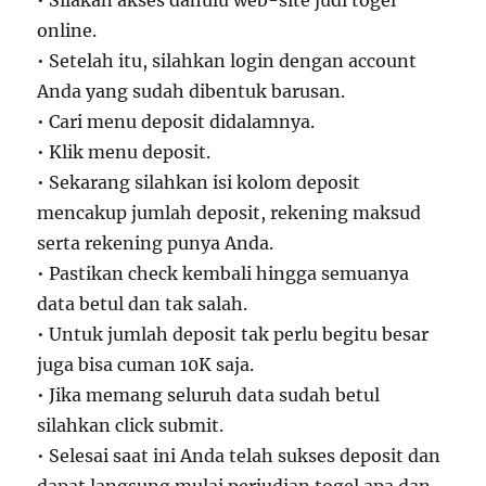
• Silakan akses dahulu web-site judi togel
online.
• Setelah itu, silahkan login dengan account
Anda yang sudah dibentuk barusan.
• Cari menu deposit didalamnya.
• Klik menu deposit.
• Sekarang silahkan isi kolom deposit
mencakup jumlah deposit, rekening maksud
serta rekening punya Anda.
• Pastikan check kembali hingga semuanya
data betul dan tak salah.
• Untuk jumlah deposit tak perlu begitu besar
juga bisa cuman 10K saja.
• Jika memang seluruh data sudah betul
silahkan click submit.
• Selesai saat ini Anda telah sukses deposit dan