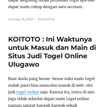
dapat langsung mulai perjudian togel apa dan
dapat main cukup dengan satu account.
P
C
January 16, 2023
Slot Online
o
a
s
t
t
e
KOITOTO : Ini Waktunya
e
g
d
o
untuk Masuk dan Main di
o
r
Situs Judi Togel Online
n
i
e
Ulugawo
s
Buat Anda yang benar-benar suka main togel
sudah pasti bisa mencoba masuk di web-site
judi
togel online
saja. Karena itu, tentu di sini
juga tidak sekedar dapat main togel online
namun sangat banyak banyak sekali