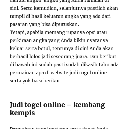
dahulu angka-angka yang Anda ramalan di
sini. Serta kemudian, selanjutnya pastilah akan
tampil di hasil keluaran angka yang ada dari
pasaran yang bisa diputuskan.
Tetapi, apabila memang rupanya opsi atau
perkiraan angka yang Anda bikin nyatanya
keluar serta betul, tentunya di sini Anda akan
berhasil lolos jadi seseorang juara. Dan berikut
di bawah ini sudah pasti sudah dikasih tahu ada
permainan apa di website judi togel online
serta yok baca berikut:
Judi togel online – kembang
kempis