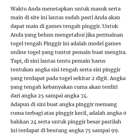
Waktu Anda menetapkan untuk masuk serta
main di site ini lantas sudah pasti Anda akan
dapat main di games tengah pinggir. Untuk
Anda yang belum mengetahui jika permainan
togel tengah Pinggir ini adalah model games
online togel yang tuntut pemain buat mengira.
Tapi, di sini lantas tentu pemain harus
tentukan angka sisi tengah serta sisi pinggir
yang terdapat pada togel sekitar 2 digit. Angka
yang tengah kebanyakan cuma akan terdiri
dari angka 25 sampai angka 74.
Adapun di sini buat angka pinggir memang
cuma terbagi atas pinggir kecil, adalah angka 0
bahkan 24 serta untuk pinggir besar pastilah
ini terdapat di bentang angka 75 sampai 99.