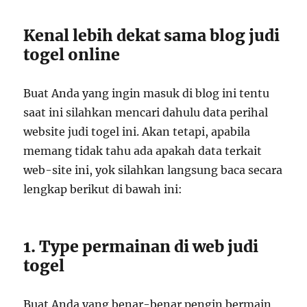
Kenal lebih dekat sama blog judi
togel online
Buat Anda yang ingin masuk di blog ini tentu
saat ini silahkan mencari dahulu data perihal
website judi togel ini. Akan tetapi, apabila
memang tidak tahu ada apakah data terkait
web-site ini, yok silahkan langsung baca secara
lengkap berikut di bawah ini:
1. Type permainan di web judi
togel
Buat Anda yang benar-benar pengin bermain